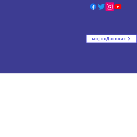
мој есДневник
ција
ВАНРЕДНИ ИСПИТИ