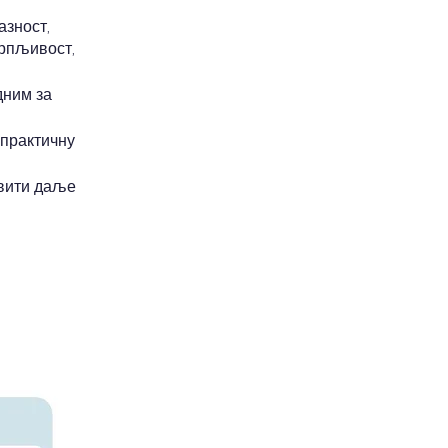
азност,
трпљивост,
дним за
 практичну
авити даље