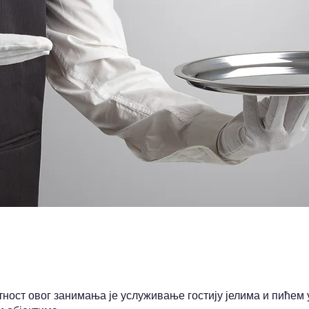
ност овог занимања је услуживање гостију јелима и пићем 