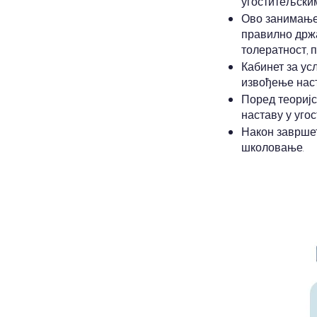
угоститељским
Ово занимање 
правилно држа
толератност, 
Кабинет за у
извођење нас
Поред теоријс
наставу у уго
Након завршет
школовање.