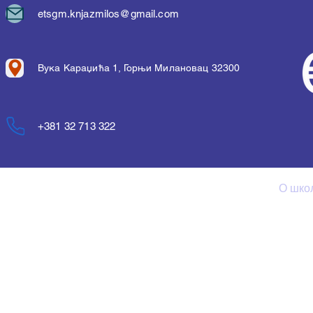
etsgm.knjazmilos@gmail.com
Вука Караџића 1, Горњи Милановац 32300
+381 32 713 322
Почетна
Упис
О шко