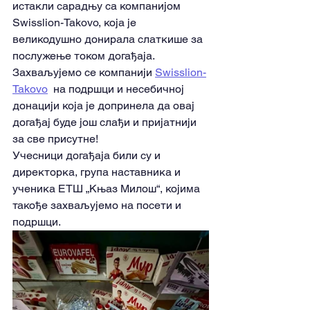
истакли сарадњу са компанијом 
Swisslion-Takovo, која је 
великодушно донирала слаткише за 
послужење током догађаја.
Захваљујемо се компанији 
Swisslion-
Takovo
  на подршци и несебичној 
донацији која је допринела да овај 
догађај буде још слађи и пријатнији 
за све присутне!
Учесници догађаја били су и 
директорка, група наставника и 
ученика ЕТШ „Књаз Милош“, којима 
такође захваљујемо на посети и 
подршци.