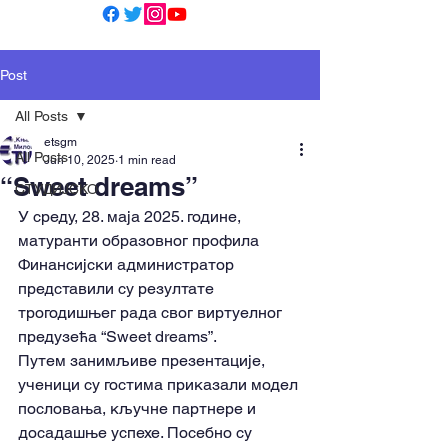
Post
All Posts
etsgm
All Posts
Jun 10, 2025
1 min read
“Sweet dreams”
СТУДИЈСКО
У среду, 28. маја 2025. године, 
матуранти образовног профила 
Финансијски администратор 
представили су резултате 
трогодишњег рада свог виртуелног 
предузећа “Sweet dreams”.
Путем занимљиве презентације, 
ученици су гостима приказали модел 
пословања, кључне партнере и 
досадашње успехе. Посебно су 