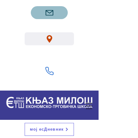
etsgm.knjazmilos@gmail.com
Вука Караџића 1, Горњи Милановац
32300
+381 32 713 322
мој есДневник