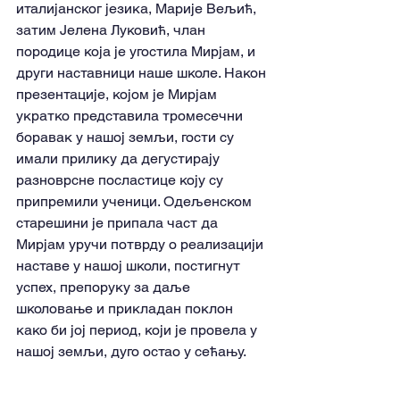
италијанског језика, Марије Вељић, 
затим Јелена Луковић, члан 
породице која је угостила Мирјам, и 
други наставници наше школе. Након 
презентације, којом је Мирјам 
укратко представила тромесечни 
боравак у нашој земљи, гости су 
имали прилику да дегустирају 
разноврсне посластице коју су 
припремили ученици. Одељенском 
старешини је припала част да 
Мирјам уручи потврду о реализацији 
наставе у нашој школи, постигнут 
успех, препоруку за даље 
школовање и прикладан поклон 
како би јој период, који је провела у 
нашој земљи, дуго остао у сећању.