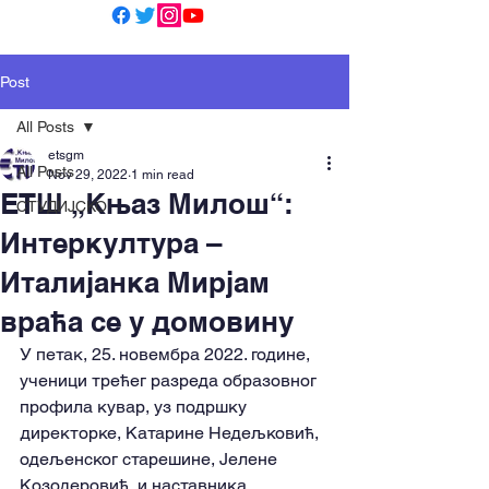
Post
All Posts
etsgm
All Posts
Nov 29, 2022
1 min read
ЕТШ „Књаз Милош“:
СТУДИЈСКО
Интеркултура –
Италијанка Мирјам
враћа се у домовину
У петак, 25. новембра 2022. године, 
ученици трећег разреда образовног 
профила кувар, уз подршку 
директорке, Катарине Недељковић, 
одељенског старешине, Јелене 
Козодеровић, и наставника 