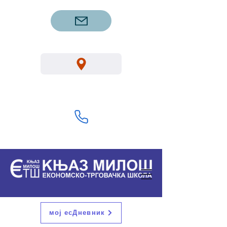
etsgm.knjazmilos@gmail.com
Вука Караџића 1, Горњи Милановац
32300
+381 32 713 322
мој есДневник