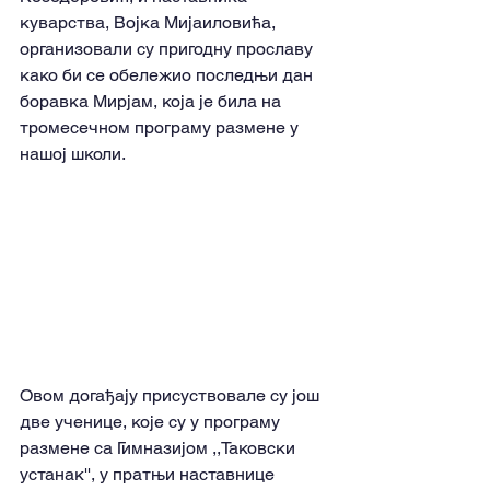
куварства, Војка Мијаиловића, 
организовали су пригодну прославу 
како би се обележио последњи дан 
боравка Мирјам, која је била на 
тромесечном програму размене у 
нашој школи. 
Овом догађају присуствовале су још 
две ученице, које су у програму 
размене са Гимназијом ,,Таковски 
устанак'', у пратњи наставнице 