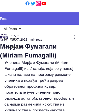
Post
All Posts
etsgm
All Posts
Nov 7, 2022
1 min read
Мирјам Фумагали
СТУДИЈСКО
(Miriam Fumagalli)
Ученица Мирјам Фумагали (Miriam 
Fumagalli) из Италије, која се у нашој 
школи налази на програму размене 
ученика и похађа трећи разред 
образовног профила кувар, 
посетила је јуче ученике првог 
разреда истог образовног профила и 
са њима разменила искуства из 
кулинарства и посластичарства. 