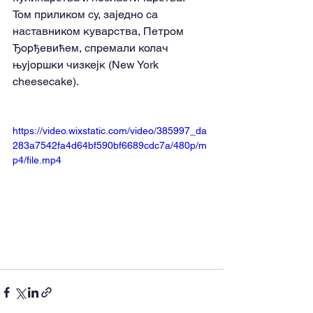
Том приликом су, заједно са 
наставником куварства, Петром 
Ђорђевићем, спремали колач 
њујоршки чизкејк (New York 
cheesecake).
https://video.wixstatic.com/video/385997_da
283a7542fa4d64bf590bf6689cdc7a/480p/m
p4/file.mp4