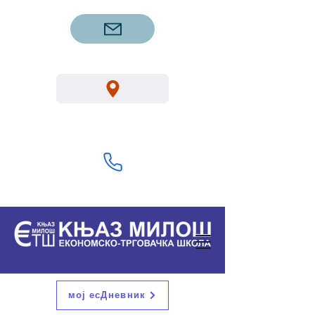
etsgm.knjazmilos@gmail.com
Вука Караџића 1, Горњи Милановац
32300
+381 32 713 322
мој есДневник