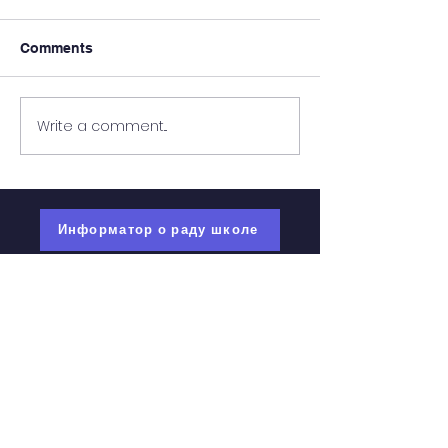
Comments
“Sweet dreams
Write a comment...
Информативна сесија
Интеркултуре
Информатор о раду школе
мој есДневник
О школи