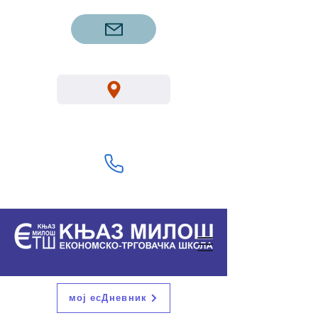
etsgm.knjazmilos@gmail.com
Вука Караџића 1, Горњи Милановац
32300
+381 32 713 322
мој есДневник