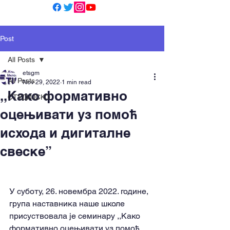
Post
All Posts
etsgm
All Posts
Nov 29, 2022
1 min read
,,Како формативно
СТУДИЈСКО
оцењивати уз помоћ
исхода и дигиталне
свеске”
У суботу, 26. новембра 2022. године, 
група наставника наше школе 
присуствовала је семинару ,,Како 
формативно оцењивати уз помоћ 