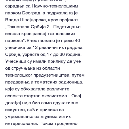
сарадњи са Научно-технолошким 
парком Београд, а подржала га је 
Влада Швајцарске, кроз пројекат 
,,Технопарк Србија 2 - Подстицање 
извоза кроз развој технолошких 
паркова". Учествовало је преко 40 
учесника из 12 различитих градова 
Србије, узраста од 17 до 30 година.   
Учесници су имали прилику да уче 
од стручњака из области 
технолошког предузетништва, путем 
предавања и тематских радионица, 
које су обухватале различите 
аспекте стартап екосистема.   Овај 
догађај није био само едукативно 
искуство, већ и прилика за 
умрежавање са људима истих 
интересовања.   Током тродневног 