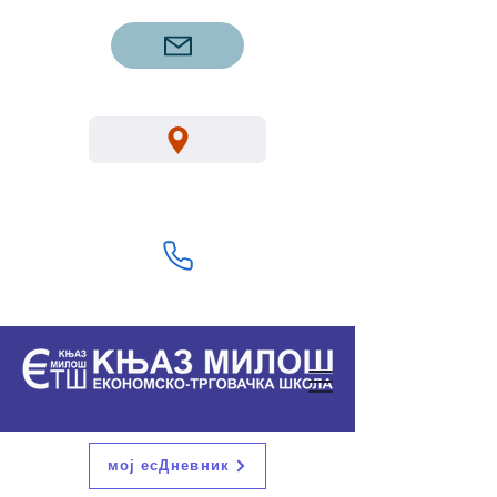
etsgm.knjazmilos@gmail.com
Вука Караџића 1, Горњи Милановац
32300
+381 32 713 322
мој есДневник