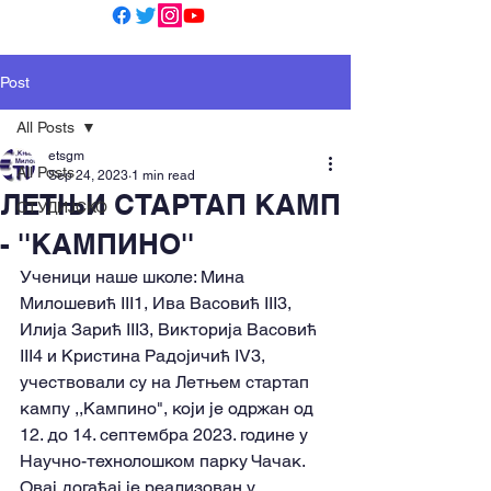
Post
All Posts
etsgm
All Posts
Sep 24, 2023
1 min read
ЛЕТЊИ СТАРТАП КАМП
СТУДИЈСКО
- ''КАМПИНО''
Ученици наше школе: Мина 
Милошевић III1, Ива Васовић III3, 
Илија Зарић III3, Викторија Васовић 
III4 и Кристина Радојичић IV3, 
учествовали су на Летњем стартап 
кампу ,,Кампино", који је одржан од 
12. до 14. септембра 2023. године у 
Научно-технолошком парку Чачак. 
Овај догађај је реализован у 