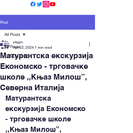
Post
All Posts
etsgm
All Posts
Apr 22, 2024
1 min read
Матурантска екскурзија
СТУДИЈСКО
Економско - трговачке
школе ,,Књаз Милош”,
Северна Италија
Матурантска 
екскурзија Економско 
- трговачке школе 
,,Књаз Милош”, 