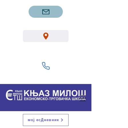
etsgm.knjazmilos@gmail.com
Вука Караџића 1, Горњи Милановац
32300
+381 32 713 322
мој есДневник