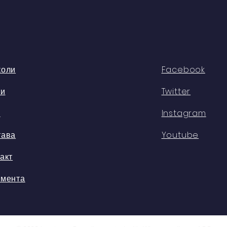
коли
Facebook
ти
Twitter
с
Instagram
тава
Youtube
акт
умента