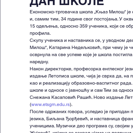
ДАН ШКОЛЕ
Економско-трговачка школа „Књаз Милош“ је 
и, самим тим, 34 године свог постојања. У окв
15 одељења, односно 359 ученика, који се обр
профила.
Скупу ученика и наставника се, у уводном д
Милош“, Катарина Недељковић, при чему је че
осврнула на све успехе које је школа постигла
наредну.
Након директорке, професорка енглеског јези
издање Летописа школе, чија је сврха да, на
као и реализацију образовно-васпитног рада.
школе и односе с јавношћу и сам Тим за односе
Снежана Касаповић Рашић. Ново издање Лето
(
www.etsgm.edu.rs
).
После одржаних говора, уследио је пригодан 
језика, Биљана Ђорђевић, и наставница франц
ученицима. Музички део програма су, својим 
Жујовић", којима се захваљујемо на подршци.