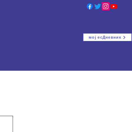
мој есДневник
ција
ВАНРЕДНИ ИСПИТИ