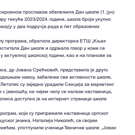
скромном прославом обележила Дан школе (1. јун) 
иру текуће 2023/2024. године, школа броји укупно 
азују у два подручја рада и пет образовних 
елу програма, обратила директорка ЕТШ „Књаз 
ститала Дан школе и одржала говор у коме се 
 у актуелној школској години, као и на планове за 
ка, др Јована Срећковић, представила је друго 
 годишњем нивоу, забележи све активности школе, 
 Летопис су заједно урадили Секција за маркетинг 
 с јавношћу, на чијем челу се налази наставница, 
писа доступно је на интернет страници школе 
програм, који су припремиле наставница српског 
уског језика, Наталија Николић, са својим 
умећем, употпунили ученици Техничке школе ,,Јован 