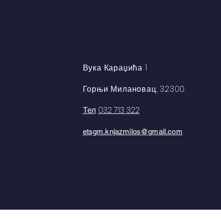
Вука Караџића 1
Горњи Милановац, 32300
Тел
:
032 713 322
etsgm.knjazmilos@gmail.com