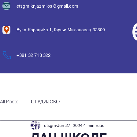
etsgm.knjazmilos@gmail.com
Вука Караџића 1, Горњи Милановац 32300
+381 32 713 322
Почетна
Упис
О шко
All Posts
СТУДИЈСКО
etsgm
Jun 27, 2024
1 min read