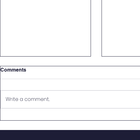
Comments
Write a comment...
Ученичке стипендије и
Информати
кредити
Интеркулт