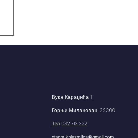
Вука Караџића 1
Горњи Милановац, 32300
Тел
:
032 713 322
etsgm.knjazmilos@gmail.com