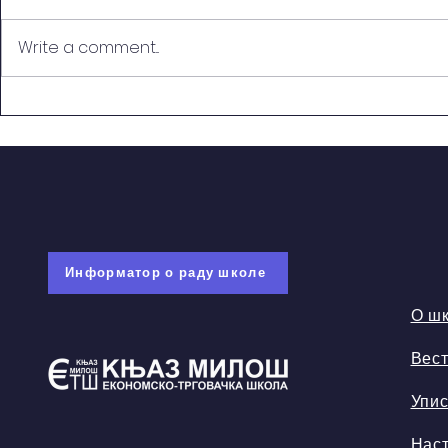
Write a comment...
Ученичке стипендије и
Информати
кредити
Интеркулт
Информатор о раду школе
О ш
Вес
Упи
Нас