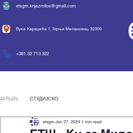
etsgm.knjazmilos@gmail.com
Вука Караџића 1, Горњи Милановац 32300
+381 32 713 322
Почетна
Упис
О шко
All Posts
СТУДИЈСКО
etsgm
Jun 27, 2024
1 min read