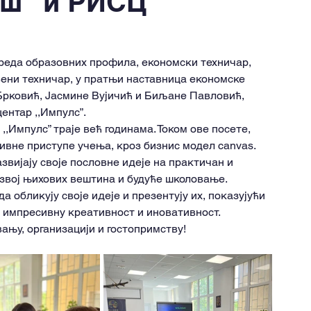
ош" и РИСЦ
азреда образовних профила, економски техничар, 
вени техничар, у пратњи наставница економске 
Брковић, Јасмине Вујичић и Биљане Павловић, 
ентар ,,Импулс”.
Импулс” траје већ годинама. Током ове посете, 
ивне приступе учења, кроз бизнис модел canvas. 
вијају своје пословне идеје на практичан и 
азвој њихових вештина и будуће школовање.
 обликују своје идеје и презентују их, показујући 
 импресивну креативност и иновативност.
вању, организацији и гостопримству!