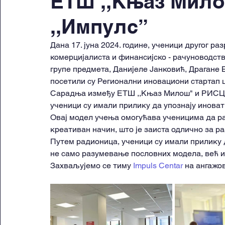
ЕТШ ,,Књаз Мил
,,Импулс”
Дана 17. јуна 2024. године, ученици другог р
комерцијалиста и финансијско - рачуноводст
групе предмета, Данијеле Јанковић, Драгане 
посетили су Регионални иновациони стартап ц
Сарадња између ЕТШ ,,Књаз Милош" и РИСЦ ,,
ученици су имали прилику да упознају иноват
Овај модел учења омогућава ученицима да раз
креативан начин, што је заиста одлично за р
Путем радионица, ученици су имали прилику да
не само разумевање пословних модела, већ и
Захваљујемо се тиму 
Impuls Centar
 на ангажо