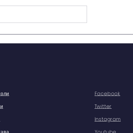
“Sweet dreams”
вна сесија
уре
коли
Facebook
ти
Twitter
с
Instagram
тава
Youtube