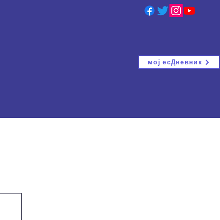
мој есДневник
ција
ВАНРЕДНИ ИСПИТИ