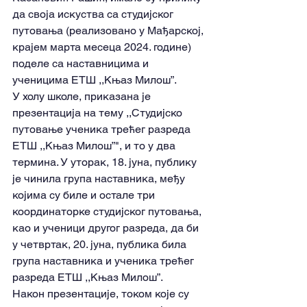
да своја искуства са студијског 
путовања (реализовано у Мађарској, 
крајем марта месеца 2024. године) 
поделе са наставницима и 
ученицима ЕТШ ,,Књаз Милош”.
У холу школе, приказана је 
презентација на тему ,,Студијско 
путовање ученика трећег разреда 
ЕТШ ,,Књаз Милош”", и то у два 
термина. У уторак, 18. јуна, публику 
је чинила група наставника, међу 
којима су биле и остале три 
координаторке студијског путовања, 
као и ученици другог разреда, да би 
у четвртак, 20. јуна, публика била 
група наставника и ученика трећег 
разреда ЕТШ ,,Књаз Милош”.
Након презентације, током које су 