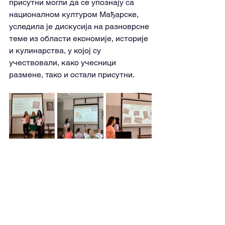
присутни могли да се упознају са 
националном културом Мађарске, 
уследила је дискусија на разноврсне 
теме из области економије, историје 
и кулинарства, у којој су 
учествовали, како учесници 
размене, тако и остали присутни.