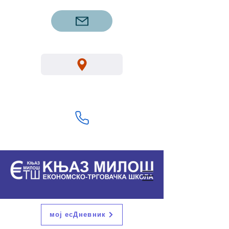
etsgm.knjazmilos@gmail.com
Вука Караџића 1, Горњи Милановац
32300
+381 32 713 322
мој есДневник