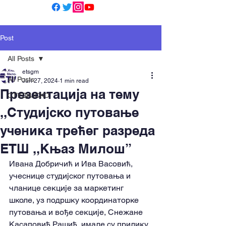
Post
All Posts
etsgm
All Posts
Jun 27, 2024
1 min read
Презентација на тему
СТУДИЈСКО
,,Студијско путовање
ученика трећег разреда
ЕТШ ,,Књаз Милош”
Ивана Добричић и Ива Васовић, 
учеснице студијског путовања и 
чланице секције за маркетинг 
школе, уз подршку координаторке 
путовања и вође секције, Снежане 
Касаповић Рашић, имале су прилику 