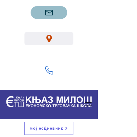
etsgm.knjazmilos@gmail.com
Вука Караџића 1, Горњи Милановац
32300
+381 32 713 322
мој есДневник