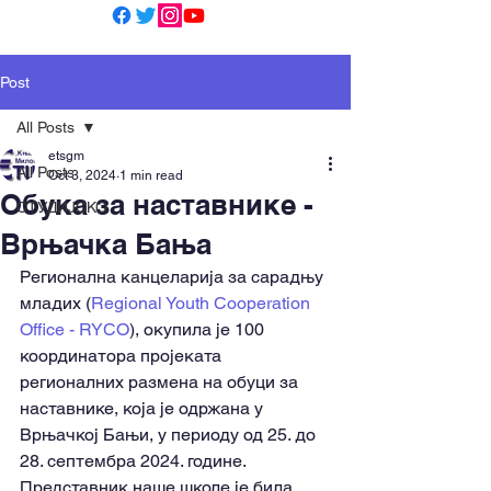
Post
All Posts
etsgm
All Posts
Oct 3, 2024
1 min read
Обука за наставнике -
СТУДИЈСКО
Врњачка Бања
Регионална канцеларија за сарадњу 
младих (
Regional Youth Cooperation 
Office - RYCO
), окупила је 100 
координатора пројеката 
регионалних размена на обуци за 
наставнике, која је одржана у 
Врњачкој Бањи, у периоду од 25. до 
28. септембра 2024. године.
Представник наше школе је била 