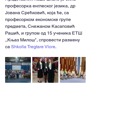
професорка енглеског језика, др 
Јована Срећковић, која ће, са 
професорком економске групе 
предмета, Снежаном Касаповић 
Рашић, и групом од 15 ученика ЕТШ 
,,Књаз Милош", спровести размену 
са 
Shkolla Tregtare Vlore
.