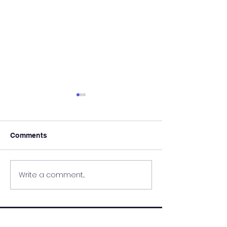
Comments
“Sweet dreams
Write a comment...
Информативна сесија
Интеркултуре