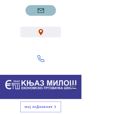
etsgm.knjazmilos@gmail.com
Вука Караџића 1, Горњи Милановац
32300
+381 32 713 322
мој есДневник