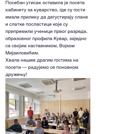
Посебан утисак оставила је посета 
кабинету за куварство, где су гости 
имали прилику да дегустирају слане 
и слатке посластице које су 
припремили ученици првог разреда, 
образовног профила Кувар, заједно 
са својим наставником, Војком 
Мијаиловићем.
Хвала нашим драгим гостима на 
посети — радујемо се поновном 
дружењу!