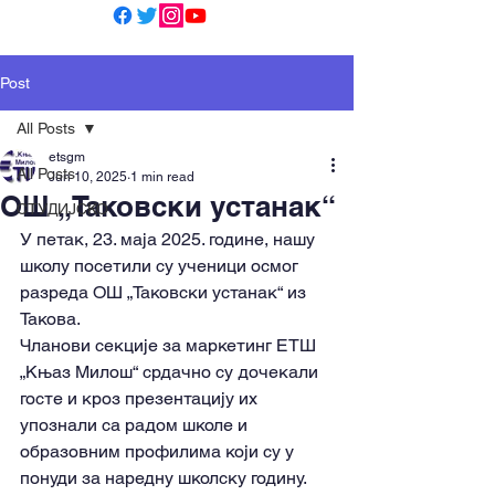
Post
All Posts
etsgm
All Posts
Jun 10, 2025
1 min read
ОШ „Таковски устанак“
СТУДИЈСКО
У петак, 23. маја 2025. године, нашу 
школу посетили су ученици осмог 
разреда ОШ „Таковски устанак“ из 
Такова.
Чланови секције за маркетинг ЕТШ 
„Књаз Милош“ срдачно су дочекали 
госте и кроз презентацију их 
упознали са радом школе и 
образовним профилима који су у 
понуди за наредну школску годину.