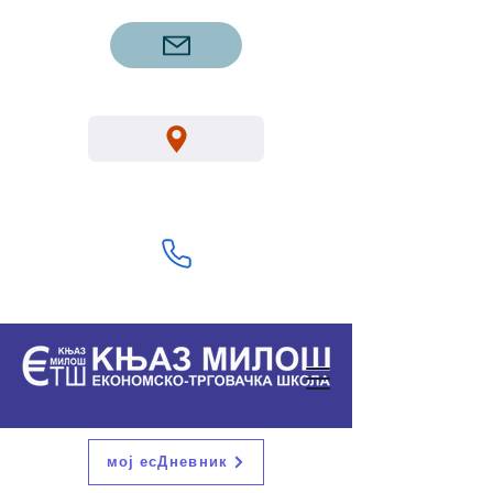
etsgm.knjazmilos@gmail.com
Вука Караџића 1, Горњи Милановац
32300
+381 32 713 322
мој есДневник