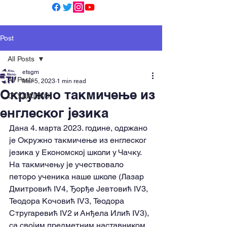
Post
All Posts
etsgm
All Posts
Mar 5, 2023
1 min read
Окружно такмичење из
СТУДИЈСКО
енглеског језика
Дана 4. марта 2023. године, одржано 
је Окружно такмичење из енглеског 
језика у Економској школи у Чачку. 
На такмичењу је учествовало 
петоро ученика наше школе (Лазар 
Дмитровић IV4, Ђорђе Јевтовић IV3, 
Теодора Кочовић IV3, Теодора 
Стругаревић IV2 и Анђела Илић IV3), 
са својим предметним наставником, 