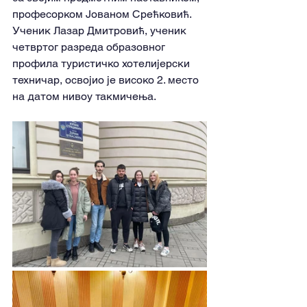
професорком Јованом Срећковић. 
Ученик Лазар Дмитровић, ученик 
четвртог разреда образовног 
профила туристичко хотелијерски 
техничар, освојио је високо 2. место 
на датом нивоу такмичења.