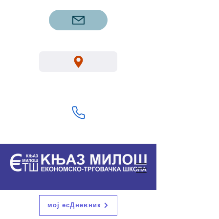
etsgm.knjazmilos@gmail.com
Вука Караџића 1, Горњи Милановац
32300
+381 32 713 322
мој есДневник