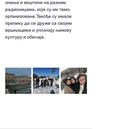
знања и вештине на разним 
радионицама, које су им тамо 
организоване. Такође су имали 
прилику да се друже са својим 
вршњацима и упознају њихову 
културу и обичаје.