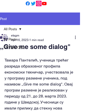
Post
All Posts
etsgm
All Posts
Apr 16, 2023
1 min read
,,Give me some dialog"
СТУДИЈСКО
Тамара Пантелић, ученица трећег 
разреда образовног профила 
економски техничар, учествовала је 
у програму размене ученика, под 
називом ,,Give me some dialog". Овај 
програм размене је реализован у 
периоду од 21. до 28. марта 2023. 
године у Шведској. Учесници су 
имали прилику да стекну нова 