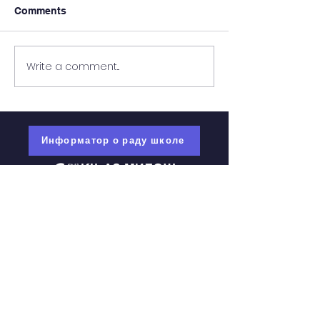
Comments
“Sweet dreams
Write a comment...
Информативна сесија
Интеркултуре
Информатор о раду школе
мој есДневник
О школи
Вести