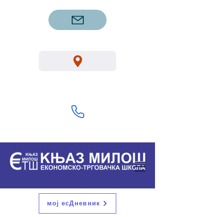
etsgm.knjazmilos@gmail.com
Вука Караџића 1, Горњи Милановац
32300
+381 32 713 322
мој есДневник