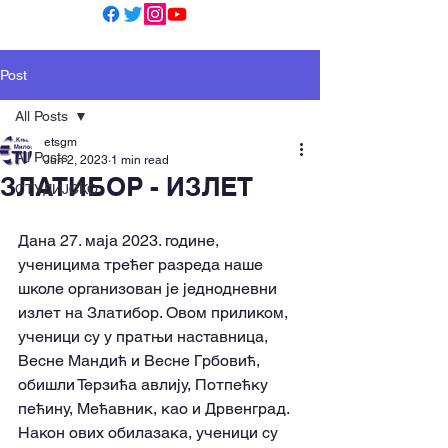
Post
All Posts
etsgm
All Posts
Jun 2, 2023
1 min read
ЗЛАТИБОР - ИЗЛЕТ
СТУДИЈСКО
Дана 27. маја 2023. године, 
ученицима трећег разреда наше 
школе организован је једнодневни 
излет на Златибор. Овом приликом, 
ученици су у пратњи наставница, 
Весне Мандић и Весне Грбовић, 
обишли Терзића авлију, Потпећку 
пећину, Мећавник, као и Дрвенград. 
Након ових обилазака, ученици су 